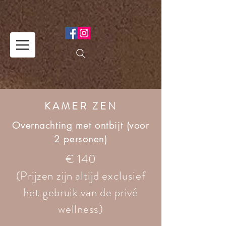
KAMER ZEN
Overnachting met ontbijt (voor
2 personen)
€ 140
(Prijzen zijn altijd exclusief
het gebruik van de privé
wellness)