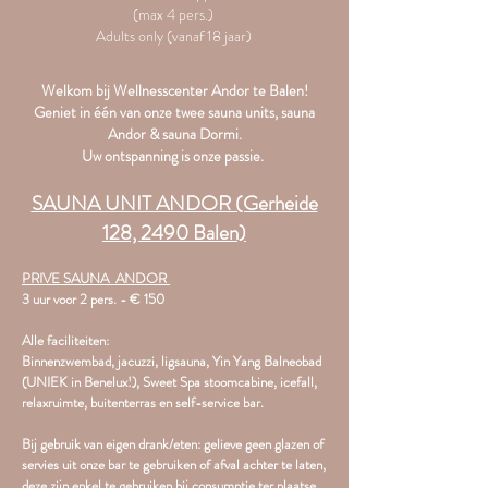
(max 4 pers.)
Adults only (vanaf 18 jaar)
Welkom bij Wellnesscenter Andor te Balen!
Geniet in één van onze twee sauna units, sauna
Andor & sauna Dormi.
Uw ontspanning is onze passie.
SAUNA UNIT ANDOR (Gerheide
128, 2490 Balen)
PRIVE SAUNA ANDOR
3 uur voor 2 pers. - € 150
Alle faciliteiten:
Binnenzwembad, jacuzzi, ligsauna, Yin Yang Balneobad
(UNIEK in Benelux!), Sweet Spa stoomcabine, icefall,
relaxruimte, buitenterras en self-service bar.
Bij gebruik van eigen drank/eten: gelieve geen glazen of
servies uit onze bar te gebruiken of afval achter te laten,
deze zijn enkel te gebruiken bij consumptie ter plaatse