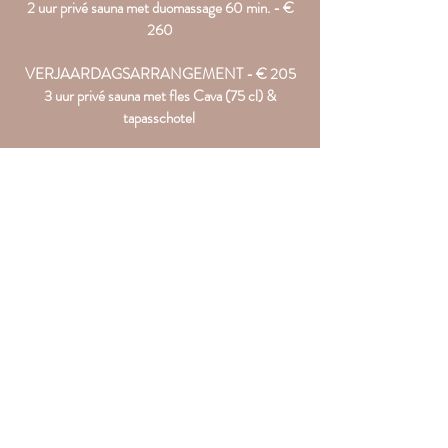
2 uur privé sauna met duomassage 60 min. - €
260
VERJAARDAGS
ARRANGEMENT - € 205
3 uur privé sauna met fles Cava (75 cl) &
tapasschotel
Het verjaardagsarrangement wordt ook als
vrijgezellen/girls night out gekozen:
Extra persoon: + € 30
Extra tapasschotel: + € 35
ANDOR ARRANGEMENT - € 270
Ontbijt of Tapas met Cava in de wellnessruimte
2u30 gebruik van alle faciliteiten (sauna Andor of
Dormi)
Duomassage (30 min.)
Totale tijd: 3 uur