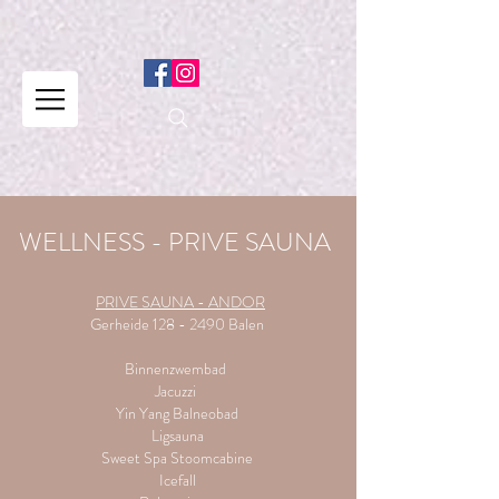
WELLNESS - PRIVE SAUNA
PRIVE SAUNA - ANDOR
Gerheide
128 - 2490
Balen
Binnenzwembad
Jacuzzi
Yin Yang Balneobad
Ligsauna
Sweet Spa Stoomcabine
Icefall