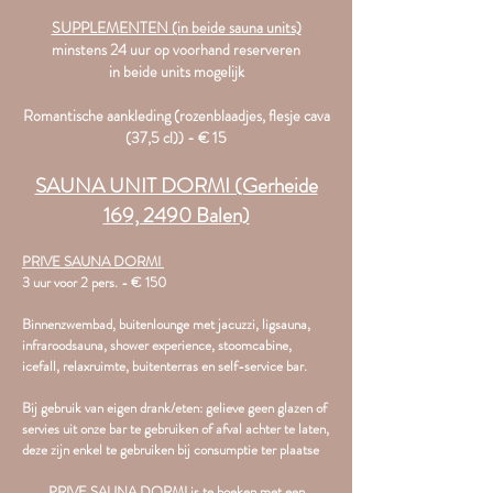
SUPPLEMENTEN (in beide sauna units)
minstens 24 uur op voorhand reserveren
in beide units mogelijk
Romantische aankleding (rozenblaadjes, flesje cava
(37,5 cl)) - € 15
SAUNA UNIT DORMI (Gerheide
169, 2490 Balen)
PRIVE SAUNA DORMI
3 uur voor 2 pers. - € 150
Binnenzwembad, buitenlounge met jacuzzi, ligsauna,
infraroodsauna, shower experience, stoomcabine,
icefall, relaxruimte, buitenterras en self-service bar.​
Bij gebruik van eigen drank/eten: gelieve geen glazen of
servies uit onze bar te gebruiken of afval achter te laten,
deze zijn enkel te gebruiken bij consumptie ter plaatse
PRIVE SAUNA DORMI is te boeken met een