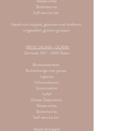
Relaxruimte
Buitenterras
Self-service bar
Ideaal voor koppels, gezinnen met kinderen,
vrijgezellen, grotere groepen
PRIVE SAUNA - DORMI
Gerheide
169 - 2490
Balen
Binnenzwembad
Buitenlounge met jacuzzi
Ligsauna
Infraroodsauna
Stoomcabine
Icefall
Shower Experience
Relaxruimte
Buitenterras
Self-service bar
Ideaal als koppel