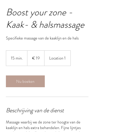
Boost your zone -
Kaak- & halsmassage
Specifieke massage van de kaaklijn en de hals
19
euro
15 min.
1
€ 19
Location 1
5
m
i
n
Nu boeken
.
Beschrijving van de dienst
Massage waarbij we de zone ter hoogte van de
kaaklijn en hals extra behandelen. Fijne lijntjes