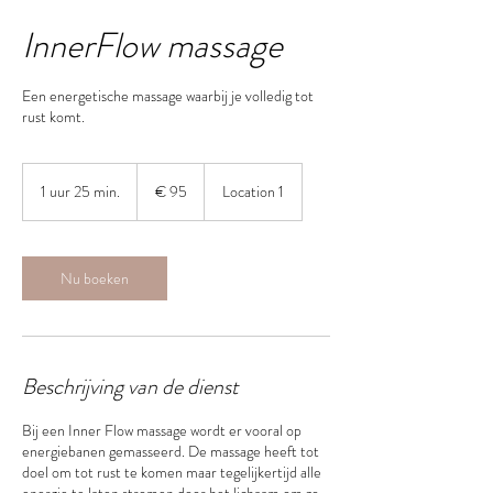
InnerFlow massage
Een energetische massage waarbij je volledig tot
rust komt.
95
euro
1 uur 25 min.
1
€ 95
Location 1
u
u
2
5
Nu boeken
m
i
n
.
Beschrijving van de dienst
Bij een Inner Flow massage wordt er vooral op
energiebanen gemasseerd. De massage heeft tot
doel om tot rust te komen maar tegelijkertijd alle