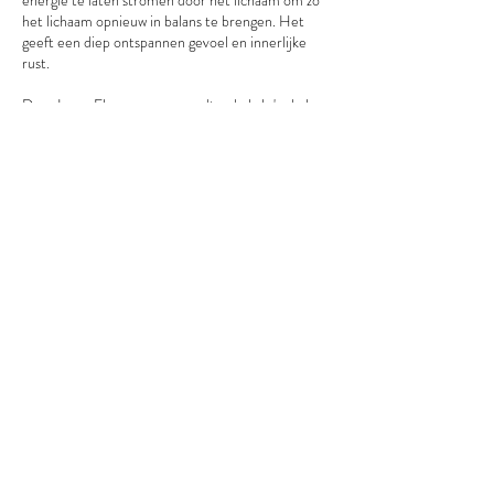
energie te laten stromen door het lichaam om zo
het lichaam opnieuw in balans te brengen. Het
geeft een diep ontspannen gevoel en innerlijke
rust.
Deze Inner Flow massage wordt enkel als 'enkele
massage' aangeboden, niet in duo. Combinatie
met een onstpannende massage is wel mogelijk.
Contactgegevens
Gerheide 128, Balen, België
© 2016 by Wellnesscenter