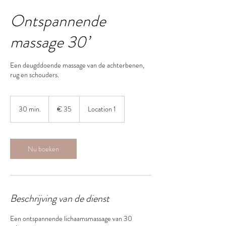
Ontspannende
massage 30’
Een deugddoende massage van de achterbenen,
rug en schouders.
35
euro
30 min.
3
€ 35
Location 1
0
m
i
n
Nu boeken
.
Beschrijving van de dienst
Een ontspannende lichaamsmassage van 30